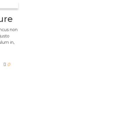
ure
oncus non
justo
ulum in,
0