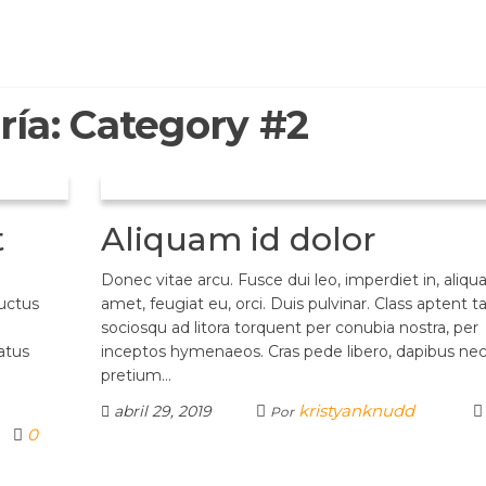
ría:
Category #2
t
Aliquam id dolor
Donec vitae arcu. Fusce dui leo, imperdiet in, aliqu
luctus
amet, feugiat eu, orci. Duis pulvinar. Class aptent ta
sociosqu ad litora torquent per conubia nostra, per
atus
inceptos hymenaeos. Cras pede libero, dapibus nec
pretium…
kristyanknudd
abril 29, 2019
Por
0