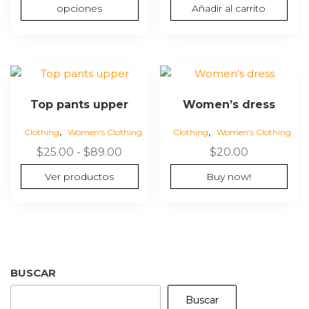
original
actual
se
opciones
Añadir al carrito
era:
es:
pueden
$30.00.
$25.00.
elegir
en
la
página
Top pants upper
Women’s dress
de
producto
,
,
Clothing
Women's Clothing
Clothing
Women's Clothing
Rango
$
25.00
-
$
89.00
$
20.00
de
Ver productos
Buy now!
precios:
desde
$25.00
hasta
$89.00
BUSCAR
Buscar