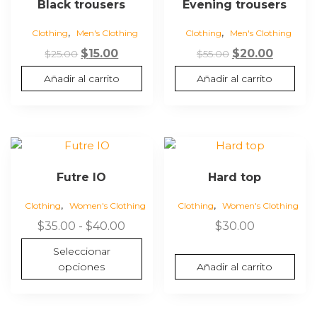
Black trousers
Evening trousers
,
,
Clothing
Men's Clothing
Clothing
Men's Clothing
El
El
El
El
$
15.00
$
20.00
$
25.00
$
55.00
precio
precio
precio
precio
Añadir al carrito
Añadir al carrito
original
actual
original
actual
era:
es:
era:
es:
$25.00.
$15.00.
$55.00.
$20.00.
Este
producto
Futre IO
Hard top
tiene
múltiples
,
,
Clothing
Women's Clothing
Clothing
Women's Clothing
variantes.
Rango
$
35.00
-
$
40.00
$
30.00
Las
de
opciones
Seleccionar
precios:
se
opciones
Añadir al carrito
desde
pueden
$35.00
elegir
hasta
en