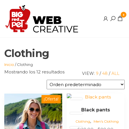
Saltar
al
0
contenido
Clothing
Inicio
/ Clothing
Mostrando los 12 resultados
VIEW:
9
/
48
/
ALL
Este
¡Oferta!
producto
Black pants
tiene
múltiples
,
Clothing
Men's Clothing
variantes.