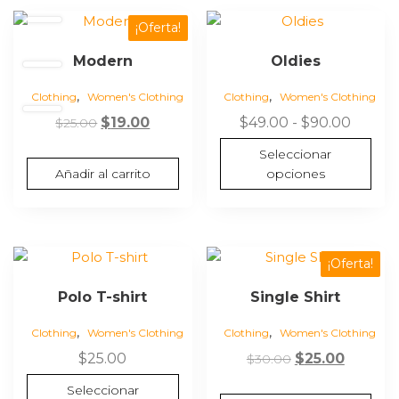
la
$40.00
Este
¡Oferta!
página
producto
Modern
Oldies
de
tiene
producto
múltiples
,
,
Clothing
Women's Clothing
Clothing
Women's Clothing
variantes.
El
El
Rango
$
19.00
$
49.00
-
$
90.00
$
25.00
Las
precio
precio
de
opciones
Seleccionar
original
actual
precios
se
Añadir al carrito
opciones
era:
es:
desde
pueden
$25.00.
$19.00.
$49.0
elegir
hasta
en
la
$90.0
Este
¡Oferta!
página
producto
Polo T-shirt
Single Shirt
de
tiene
producto
múltiples
,
,
Clothing
Women's Clothing
Clothing
Women's Clothing
variantes.
El
El
$
25.00
$
25.00
$
30.00
Las
precio
precio
opciones
Seleccionar