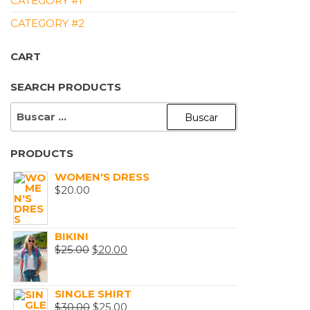
CATEGORY #1
CATEGORY #2
CART
SEARCH PRODUCTS
BUSCAR:
PRODUCTS
WOMEN'S DRESS
$
20.00
BIKINI
EL
EL
$
25.00
$
20.00
PRECIO
PRECIO
ORIGINAL
ACTUAL
SINGLE SHIRT
ERA:
ES:
EL
EL
$
30.00
$
25.00