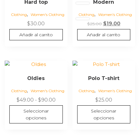
Hard top
Modern
,
,
Clothing
Women's Clothing
Clothing
Women's Clothing
El
El
$
30.00
$
19.00
$
25.00
precio
precio
Añadir al carrito
Añadir al carrito
original
actual
era:
es:
$25.00.
$19.00.
Este
Este
producto
producto
Oldies
Polo T-shirt
tiene
tiene
múltiples
múltiples
,
,
Clothing
Women's Clothing
Clothing
Women's Clothing
variantes.
variantes.
Rango
$
49.00
-
$
90.00
$
25.00
Las
Las
de
opciones
opciones
Seleccionar
Seleccionar
precios:
se
se
opciones
opciones
desde
pueden
pueden
$49.00
elegir
elegir
hasta
en
en