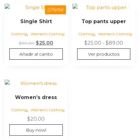
la
$90.00
la
¡Oferta!
página
página
Single Shirt
Top pants upper
de
de
producto
producto
,
,
Clothing
Women's Clothing
Clothing
Women's Clothing
El
El
Rango
$
25.00
$
25.00
-
$
89.00
$
30.00
precio
precio
de
Añadir al carrito
Ver productos
original
actual
precios
era:
es:
desde
$30.00.
$25.00.
$25.00
hasta
$89.0
Women’s dress
,
Clothing
Women's Clothing
$
20.00
Buy now!