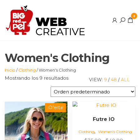
Saltar
al
0
contenido
Women's Clothing
Inicio
/
Clothing
/ Women's Clothing
Mostrando los 9 resultados
VIEW:
9
/
48
/
ALL
Este
¡Oferta!
producto
Futre IO
tiene
múltiples
,
Clothing
Women's Clothing
variantes.